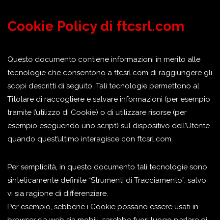
Passa
Cookie Policy di ftcsrl.com
al
contenuto
Questo documento contiene informazioni in merito alle
tecnologie che consentono a ftcsrl.com di raggiungere gli
scopi descritti di seguito. Tali tecnologie permettono al
Titolare di raccogliere e salvare informazioni (per esempio
tramite l’utilizzo di Cookie) o di utilizzare risorse (per
esempio eseguendo uno script) sul dispositivo dell’Utente
quando quest’ultimo interagisce con ftcsrl.com.
Per semplicità, in questo documento tali tecnologie sono
sinteticamente definite “Strumenti di Tracciamento”, salvo
vi sia ragione di differenziare.
Per esempio, sebbene i Cookie possano essere usati in
browser sia web sia mobili, sarebbe fuori luogo parlare di