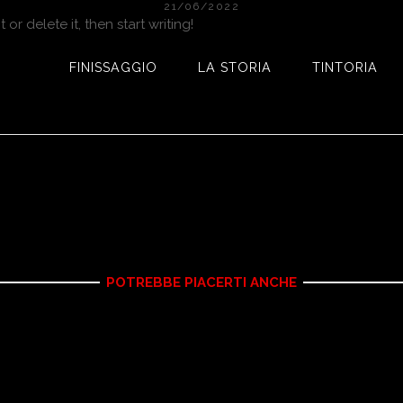
21/06/2022
or delete it, then start writing!
FINISSAGGIO
LA STORIA
TINTORIA
POTREBBE PIACERTI ANCHE